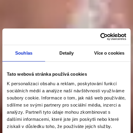
Souhlas
Detaily
Více o cookies
Tato webová stránka používá cookies
PATENT V PÉČI
K personalizaci obsahu a reklam, poskytování funkcí
sociálních médií a analýze naší návštěvnosti využíváme
soubory cookie. Informace o tom, jak náš web používáte,
O PROSTATU
sdílíme se svými partnery pro sociální média, inzerci a
analýzy. Partneři tyto údaje mohou zkombinovat s
dalšími informacemi, které jste jim poskytli nebo které
Graminex Flower Pollen
získali v důsledku toho, že používáte jejich služby.