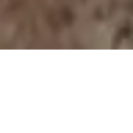
Polenal Forte
Světový patent v péči o prostatu pro
muže s obsahem extraktu z žitných
pylových zrn - Graminex Flower Pollen
Extract G63™