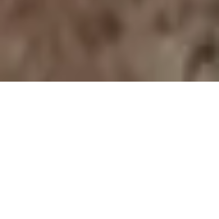
Polenal Forte
Světový patent v péči o prostatu pro
muže s obsahem extraktu z žitných
pylových zrn - Graminex Flower Pollen
Extract G63™