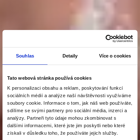
Souhlas
Detaily
Více o cookies
Tato webová stránka používá cookies
PATENT V PÉČI
K personalizaci obsahu a reklam, poskytování funkcí
sociálních médií a analýze naší návštěvnosti využíváme
soubory cookie. Informace o tom, jak náš web používáte,
O PROSTATU
sdílíme se svými partnery pro sociální média, inzerci a
analýzy. Partneři tyto údaje mohou zkombinovat s
dalšími informacemi, které jste jim poskytli nebo které
Graminex Flower Pollen
získali v důsledku toho, že používáte jejich služby.