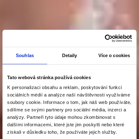
Souhlas
Detaily
Více o cookies
Tato webová stránka používá cookies
PATENT V PÉČI
K personalizaci obsahu a reklam, poskytování funkcí
sociálních médií a analýze naší návštěvnosti využíváme
soubory cookie. Informace o tom, jak náš web používáte,
O PROSTATU
sdílíme se svými partnery pro sociální média, inzerci a
analýzy. Partneři tyto údaje mohou zkombinovat s
dalšími informacemi, které jste jim poskytli nebo které
Graminex Flower Pollen
získali v důsledku toho, že používáte jejich služby.