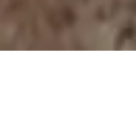
Polenal Forte
Světový patent v péči o prostatu pro
muže s obsahem extraktu z žitných
pylových zrn - Graminex Flower Pollen
Extract G63™