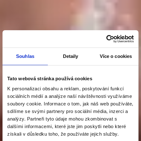
Souhlas
Detaily
Více o cookies
Tato webová stránka používá cookies
PATENT V PÉČI
K personalizaci obsahu a reklam, poskytování funkcí
sociálních médií a analýze naší návštěvnosti využíváme
soubory cookie. Informace o tom, jak náš web používáte,
O PROSTATU
sdílíme se svými partnery pro sociální média, inzerci a
analýzy. Partneři tyto údaje mohou zkombinovat s
dalšími informacemi, které jste jim poskytli nebo které
Graminex Flower Pollen
získali v důsledku toho, že používáte jejich služby.