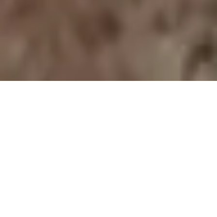
Polenal Forte
Světový patent v péči o prostatu pro
muže s obsahem extraktu z žitných
pylových zrn - Graminex Flower Pollen
Extract G63™