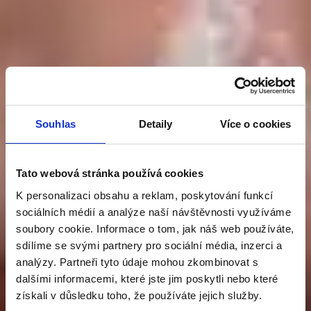
Souhlas
Detaily
Více o cookies
Tato webová stránka používá cookies
PATENT V PÉČI
K personalizaci obsahu a reklam, poskytování funkcí
sociálních médií a analýze naší návštěvnosti využíváme
soubory cookie. Informace o tom, jak náš web používáte,
O PROSTATU
sdílíme se svými partnery pro sociální média, inzerci a
analýzy. Partneři tyto údaje mohou zkombinovat s
dalšími informacemi, které jste jim poskytli nebo které
Graminex Flower Pollen
získali v důsledku toho, že používáte jejich služby.