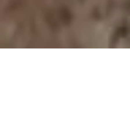
Polenal Forte
Světový patent v péči o prostatu pro
muže s obsahem extraktu z žitných
pylových zrn - Graminex Flower Pollen
Extract G63™