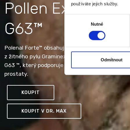
Pollen Extract
používáte jejich služby.
Výběr
G63™
Nutné
souhlasu
Polenal Forte™ obsahuje patentovaný extrakt
z žitného pylu Graminex Flower Pollen Extract
Odmítnout
G63 ™, který podporuje normální funkci
prostaty.
KOUPIT
KOUPIT V DR. MAX