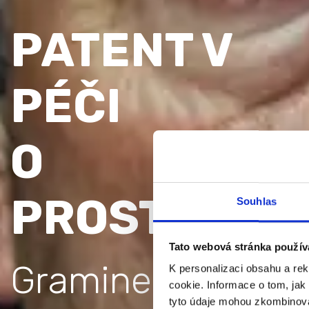
PATENT V
PÉČI
O
PROSTATU
Souhlas
Tato webová stránka použív
Graminex Flower
K personalizaci obsahu a re
cookie. Informace o tom, jak
tyto údaje mohou zkombinovat