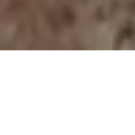
Polenal Forte
Světový patent v péči o prostatu pro
muže s obsahem extraktu z žitných
pylových zrn - Graminex Flower Pollen
Extract G63™