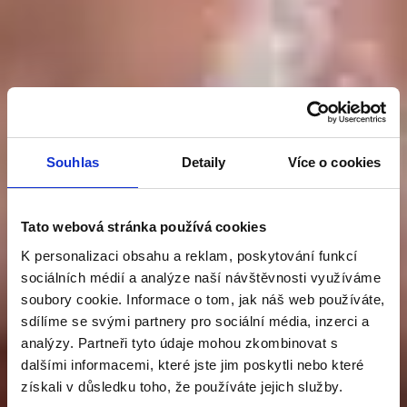
Souhlas
Detaily
Více o cookies
Tato webová stránka používá cookies
PATENT V PÉČI
K personalizaci obsahu a reklam, poskytování funkcí
sociálních médií a analýze naší návštěvnosti využíváme
soubory cookie. Informace o tom, jak náš web používáte,
O PROSTATU
sdílíme se svými partnery pro sociální média, inzerci a
analýzy. Partneři tyto údaje mohou zkombinovat s
dalšími informacemi, které jste jim poskytli nebo které
Graminex Flower Pollen
získali v důsledku toho, že používáte jejich služby.